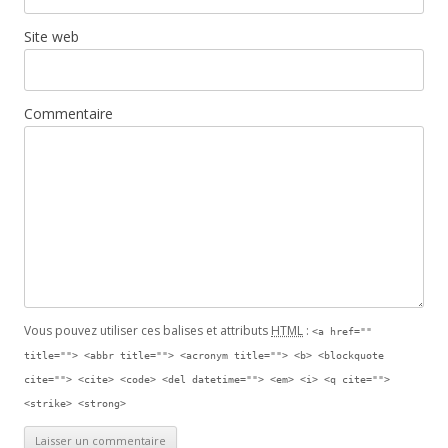
Site web
Commentaire
Vous pouvez utiliser ces balises et attributs
HTML
:
<a href=""
title=""> <abbr title=""> <acronym title=""> <b> <blockquote
cite=""> <cite> <code> <del datetime=""> <em> <i> <q cite="">
<strike> <strong>