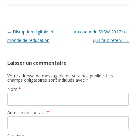
Navigation des articles
←
Disruption digitale et
Au coeur du SXSW 2017 : ce
monde de l’éducation
qu’il faut retenir
→
Laisser un commentaire
Votre adresse de messagerie ne sera pas publiée. Les
champs obligatoires sont indiqués avec
*
Nom
*
Adresse de contact
*
Site web