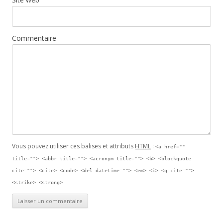
Commentaire
Vous pouvez utiliser ces balises et attributs
HTML
:
<a href=""
title=""> <abbr title=""> <acronym title=""> <b> <blockquote
cite=""> <cite> <code> <del datetime=""> <em> <i> <q cite="">
<strike> <strong>